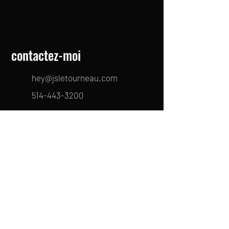
contactez-moi
hey@jsletourneau.com
514-443-3200
Montréal, QC, CA
hey@jsletourneau.com