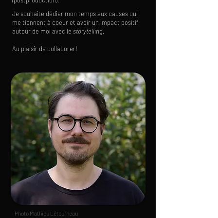
(postproduction).
Je souhaite dédier mon temps aux causes qui
me tiennent à coeur et avoir un impact positif
autour de moi avec le
storytelling
.
Au plaisir de collaborer!
Photo Mathieu Létourneau